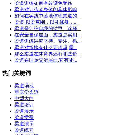
柔道训练如何有效避免受伤
柔道对训练者身体的具体影响
如何在实践中落地体现柔道的...
柔道-以柔克刚，以礼修身，...
柔道是守护自我的铠甲，诠释...
在安全自保层面，柔道是实用...
柔道训练讲究坚持、专注、循...
柔道对场地有什么要求吗,需...
那么柔道在体育界还有哪些价...
柔道在国际交流层面,它有哪...
热门关键词
柔道场地
重庆学柔道
中型大白
柔道培训
柔道展示
柔道学费
柔道演示
柔道练习