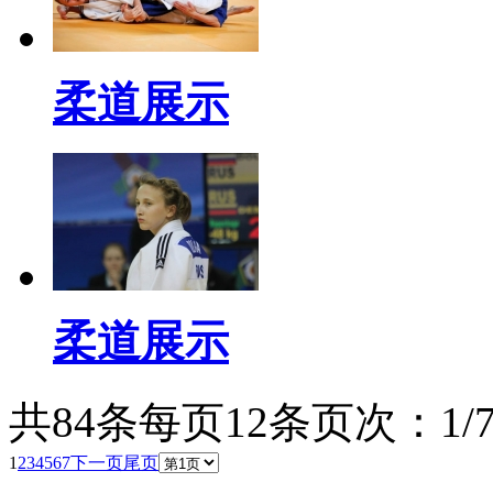
柔道展示
柔道展示
共84条
每页12条
页次：1/
1
2
3
4
5
6
7
下一页
尾页