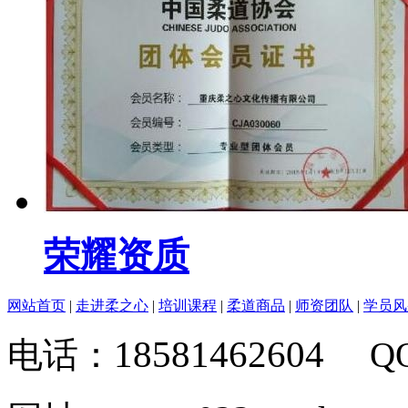
荣耀资质
网站首页
|
走进柔之心
|
培训课程
|
柔道商品
|
师资团队
|
学员风
18581462604
电话：
Q