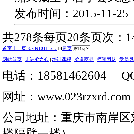
发布时间：2015-11-2
共278条
每页20条
页次：14
首页
上一页
5
6
7
8
9
10
11
12
13
14
尾页
网站首页
|
走进柔之心
|
培训课程
|
柔道商品
|
师资团队
|
学员风
18581462604
电话：
Q
网址：www.023rzxrd.com
公司地址：重庆市南岸区
楼隔壁一楼）