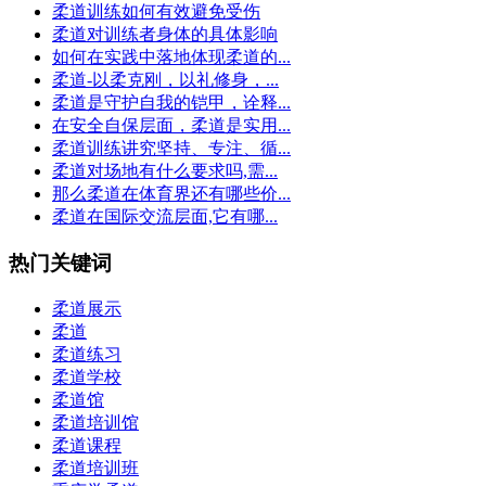
柔道训练如何有效避免受伤
柔道对训练者身体的具体影响
如何在实践中落地体现柔道的...
柔道-以柔克刚，以礼修身，...
柔道是守护自我的铠甲，诠释...
在安全自保层面，柔道是实用...
柔道训练讲究坚持、专注、循...
柔道对场地有什么要求吗,需...
那么柔道在体育界还有哪些价...
柔道在国际交流层面,它有哪...
热门关键词
柔道展示
柔道
柔道练习
柔道学校
柔道馆
柔道培训馆
柔道课程
柔道培训班