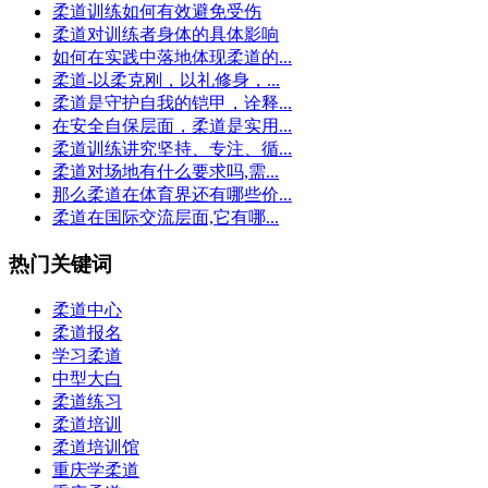
柔道训练如何有效避免受伤
柔道对训练者身体的具体影响
如何在实践中落地体现柔道的...
柔道-以柔克刚，以礼修身，...
柔道是守护自我的铠甲，诠释...
在安全自保层面，柔道是实用...
柔道训练讲究坚持、专注、循...
柔道对场地有什么要求吗,需...
那么柔道在体育界还有哪些价...
柔道在国际交流层面,它有哪...
热门关键词
柔道中心
柔道报名
学习柔道
中型大白
柔道练习
柔道培训
柔道培训馆
重庆学柔道