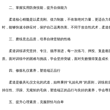
二、掌握实用防身技能，提升自保能力
柔道核心精髓是以柔克刚、借力制敌，不依靠绝对力量，更适合力量
时，能够快速冷静应对，保护自己远离伤害。不同于攻击性武术，柔道
三、磨练意志品质，培养自律坚韧的性格
柔道训练讲究坚持、专注、循序渐进，每一次练习、摔投、复盘都是
质。面对训练中的困难与挑战，学会坚持突破，面对失败懂得复盘成长
四、修炼礼仪素养，塑造端正品行
柔道是极具礼仪文化的武道，始终秉持“礼始礼终”的原则，训练前后
掉任性、浮躁、无规矩的毛病，塑造端正的品行与良好的素养，学会尊
五、提升心理素质，克服胆怯与自卑