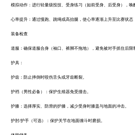
模拟动作：进行轻量级投技、受身练习（如前受身、后受身），唤醒
心率提升：通过慢跑、跳绳或高抬腿，使心率逐渐上升至比赛状态
装备检查
道服：确保道服合身（袖口、裤脚不拖地），避免被对手抓住后限
护具：
护齿：防止摔倒时咬伤舌头或牙齿断裂。
护裆（男性必备）：保护生殖器免受撞击。
护膝：选择厚实、防滑的护膝，减少受身时膝盖与地面的冲击。
护肘/护手（可选）：保护关节在地面缠斗时磨损。