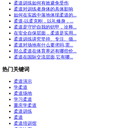
柔道训练如何有效避免受伤
柔道对训练者身体的具体影响
如何在实践中落地体现柔道的...
柔道-以柔克刚，以礼修身，...
柔道是守护自我的铠甲，诠释...
在安全自保层面，柔道是实用...
柔道训练讲究坚持、专注、循...
柔道对场地有什么要求吗,需...
那么柔道在体育界还有哪些价...
柔道在国际交流层面,它有哪...
热门关键词
柔道演示
学柔道
柔道场地
学习柔道
重庆学柔道
柔道训练
柔道
柔道培训馆