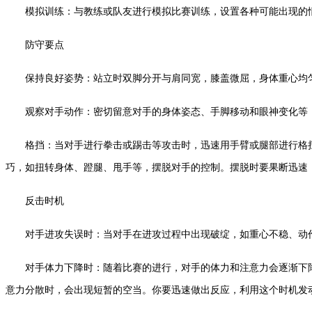
模拟训练：与教练或队友进行模拟比赛训练，设置各种可能出现的情
防守要点
保持良好姿势：站立时双脚分开与肩同宽，膝盖微屈，身体重心均匀
观察对手动作：密切留意对手的身体姿态、手脚移动和眼神变化等，
格挡：当对手进行拳击或踢击等攻击时，迅速用手臂或腿部进行格挡
巧，如扭转身体、蹬腿、甩手等，摆脱对手的控制。摆脱时要果断迅速
反击时机
对手进攻失误时：当对手在进攻过程中出现破绽，如重心不稳、动作
对手体力下降时：随着比赛的进行，对手的体力和注意力会逐渐下降
意力分散时，会出现短暂的空当。你要迅速做出反应，利用这个时机发