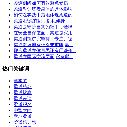
柔道训练如何有效避免受伤
柔道对训练者身体的具体影响
如何在实践中落地体现柔道的...
柔道-以柔克刚，以礼修身，...
柔道是守护自我的铠甲，诠释...
在安全自保层面，柔道是实用...
柔道训练讲究坚持、专注、循...
柔道对场地有什么要求吗,需...
那么柔道在体育界还有哪些价...
柔道在国际交流层面,它有哪...
热门关键词
学柔道
柔道练习
柔道比赛
柔道表演
柔道报名
中型大白
学习柔道
柔道培训馆