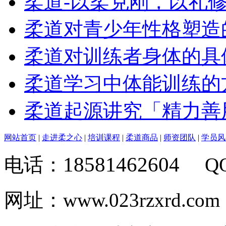
柔道-以柔克刚，以礼
柔道对青少年性格塑造
柔道对训练者身体的具
柔道学习中体能训练的
柔道起源讲究「精力善
网站首页
|
走进柔之心
|
培训课程
|
柔道商品
|
师资团队
|
学员风
18581462604
电话：
Q
网址：www.023rzxrd.com