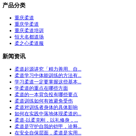
产品分类
重庆柔道
重庆学柔道
重庆柔道培训
恒大名都道场
柔之心柔道服
新闻资讯
柔道起源讲究「精力善用、自...
柔道学习中体能训练的方法有...
学习柔道一定要掌握这些基本...
学柔道的重点在哪些方面
柔道的一本背负投有哪些要点
柔道训练如何有效避免受伤
柔道对训练者身体的具体影响
如何在实践中落地体现柔道的...
柔道-以柔克刚，以礼修身，...
柔道是守护自我的铠甲，诠释...
在安全自保层面，柔道是实用...