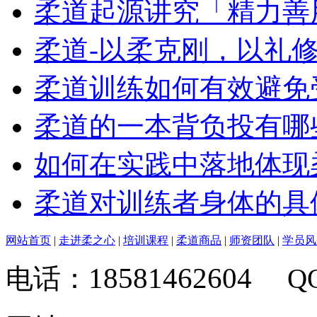
柔道起源讲究「精力善
柔道-以柔克刚，以礼
柔道训练如何有效避免
柔道的一本背负投有哪
如何在实践中落地体现
柔道对训练者身体的具
网站首页
|
走进柔之心
|
培训课程
|
柔道商品
|
师资团队
|
学员风
18581462604
电话：
Q