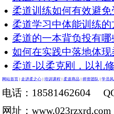
柔道训练如何有效避免
柔道学习中体能训练的
柔道的一本背负投有哪
如何在实践中落地体现
柔道-以柔克刚，以礼
网站首页
|
走进柔之心
|
培训课程
|
柔道商品
|
师资团队
|
学员风
18581462604
电话：
Q
网址：www.023rzxrd.com